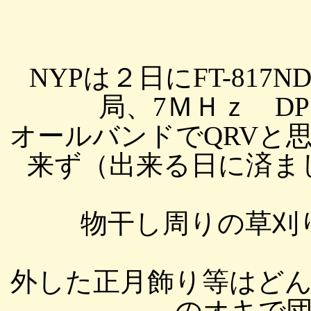
NYPは２日にFT-817ND 
局、7ＭＨｚ DP 
オールバンドでQRVと
来ず（出来る日に済まして
物干し周りの草刈
外した正月飾り等はど
のオキで