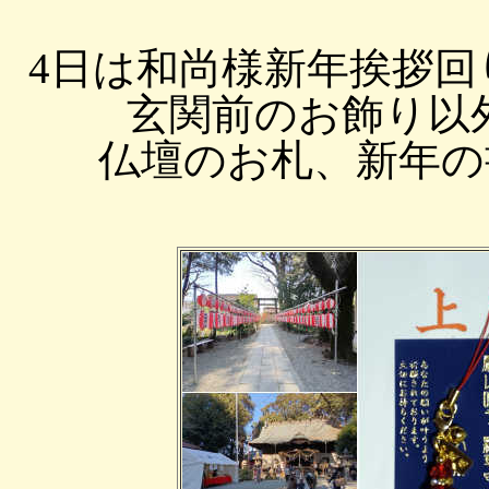
4日は和尚様新年挨拶
玄関前のお飾り以
仏壇のお札、新年の書