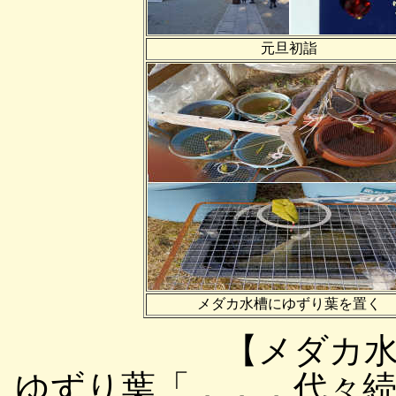
元旦初詣
メダカ水槽にゆずり葉を置く
【メダカ
ゆずり葉「．．．代々