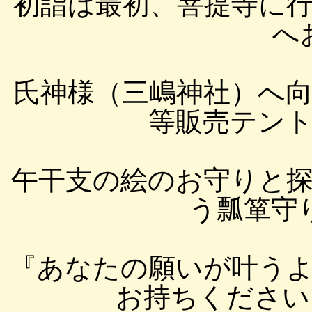
初詣は最初、菩提寺に
へ
氏神様（三嶋神社）へ
等販売テン
午干支の絵のお守りと
う瓢箪守り
『あなたの願いが叶う
お持ちください』