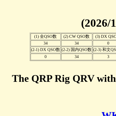
(2026/1
(1) 全QSO数
(2) CW QSO数
(3) DX Q
34
34
0
(2-1) DX QSO数
(2-2) 国内QSO数
(2-3) 和文Q
0
34
3
The QRP Rig QRV wit
WK