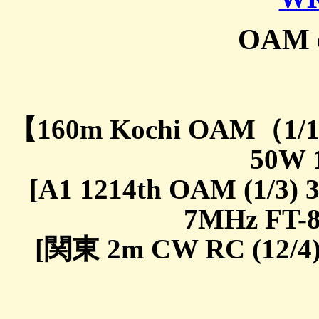
OAM e
【160m Kochi OAM（1/1
50W 
[A1 1214th OAM (1/3) 
7MHz FT-8
[関東 2m CW RC (12/4)