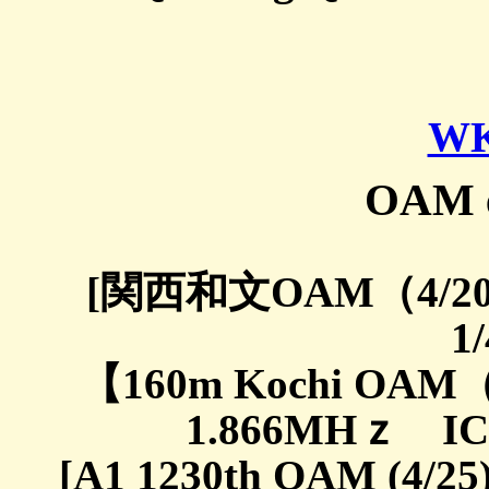
WK
OAM e
[関西和文OAM（4/20）
1/
【160m Kochi OAM（4
1.866MHｚ IC-7
[A1 1230th OAM (4/2