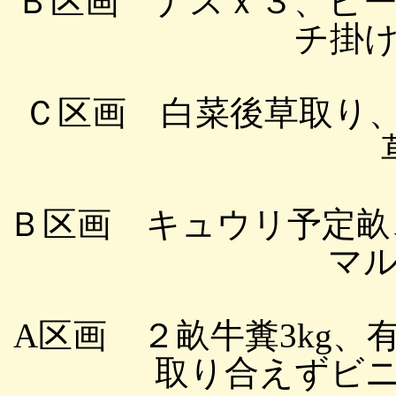
Ｂ区画 ナスｘ３、ピ
チ掛
Ｃ区画 白菜後草取り
Ｂ区画 キュウリ予定畝、
マ
A区画 ２畝牛糞3kg、
取り合えずビ