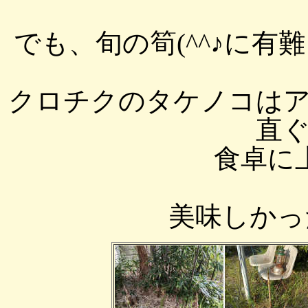
でも、旬の筍(^^♪に
クロチクのタケノコは
直
食卓に上
美味しかった