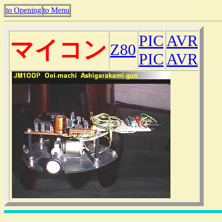
to Opening
to Menu
PIC
AVR
マイコン
Z80
PIC
AVR