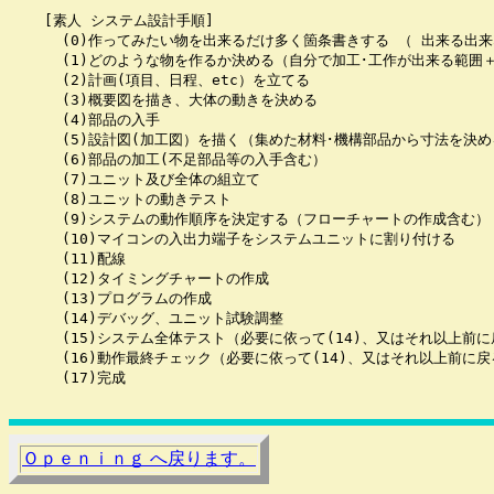
    [素人 システム設計手順]

      (0)作ってみたい物を出来るだけ多く箇条書きする （ 出来る出来
      (1)どのような物を作るか決める（自分で加工･工作が出来る範囲＋
      (2)計画(項目、日程、etc）を立てる

      (3)概要図を描き、大体の動きを決める

      (4)部品の入手

      (5)設計図(加工図）を描く（集めた材料･機構部品から寸法を決め
      (6)部品の加工(不足部品等の入手含む）

      (7)ユニット及び全体の組立て

      (8)ユニットの動きテスト

      (9)システムの動作順序を決定する（フローチャートの作成含む）

      (10)マイコンの入出力端子をシステムユニットに割り付ける

      (11)配線

      (12)タイミングチャートの作成

      (13)プログラムの作成

      (14)デバッグ、ユニット試験調整

      (15)システム全体テスト（必要に依って(14)、又はそれ以上前に
      (16)動作最終チェック（必要に依って(14)、又はそれ以上前に戻
      (17)完成

Ｏｐｅｎｉｎｇ へ戻ります。